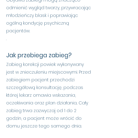
Obydwa zabiegi mogą znacząco
odmienić wygląd twarzy, przywracając
młodzieńczy blask i poprawiając
ogólną kondycję psychiczną
pacjentów.
.
Jak przebiega zabieg?
Zabieg korekcji powiek wykonywany
jest w znieczuleniu miejscowymi. Przed
zabiegiem pacjent przechodzi
szczegółową konsultację, podczas
której lekarz omawia wskazania,
oczekiwania oraz plan działania.. Cały
zabieg trwa zazwyczaj od 1 do 2
godzin, a pacjent może wrócić do
domu jeszcze tego samego dnia.