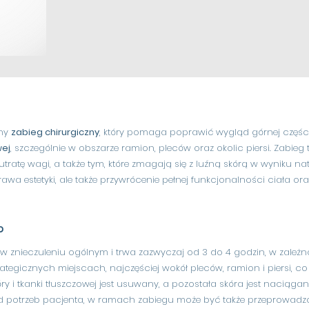
any
zabieg chirurgiczny
, który pomaga poprawić wygląd górnej częśc
wej
, szczególnie w obszarze ramion, pleców oraz okolic piersi. Zabieg 
tratę wagi, a także tym, które zmagają się z luźną skórą w wyniku na
rawa estetyki, ale także przywrócenie pełnej funkcjonalności ciała or
?
 w znieczuleniu ogólnym i trwa zazwyczaj od 3 do 4 godzin, w zależno
ategicznych miejscach, najczęściej wokół pleców, ramion i piersi, c
y i tkanki tłuszczowej jest usuwany, a pozostała skóra jest naciągan
d potrzeb pacjenta, w ramach zabiegu może być także przeprowadzo