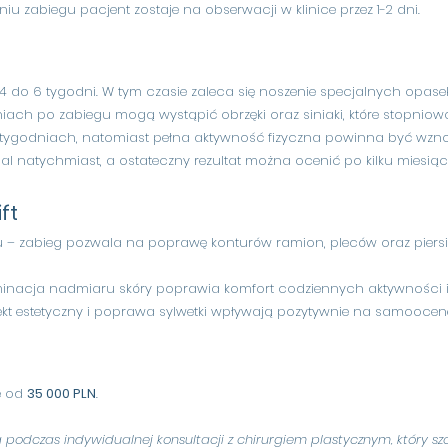
niu zabiegu pacjent zostaje na obserwacji w klinice przez 1-2 dni.
 4 do 6 tygodni. W tym czasie zaleca się noszenie specjalnych opa
iach po zabiegu mogą wystąpić obrzęki oraz siniaki, które stopniow
 2 tygodniach, natomiast pełna aktywność fizyczna powinna być wzn
al natychmiast, a ostateczny rezultat można ocenić po kilku miesią
ft
zabieg pozwala na poprawę konturów ramion, pleców oraz piersi, 
liminacja nadmiaru skóry poprawia komfort codziennych aktywności 
fekt estetyczny i poprawa sylwetki wpływają pozytywnie na samoocen
ę od
35 000 PLN
.
 podczas indywidualnej konsultacji z chirurgiem plastycznym, który s