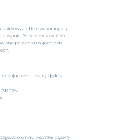
sek uciskowych, które wspomagają
o ustępują. Pacjent może wrócić
owiona po około 8 tygodniach.
cach.
nadając ciału smukły i jędrny
i ruchów.
ę.
zczegółowo omówi wszystkie aspekty