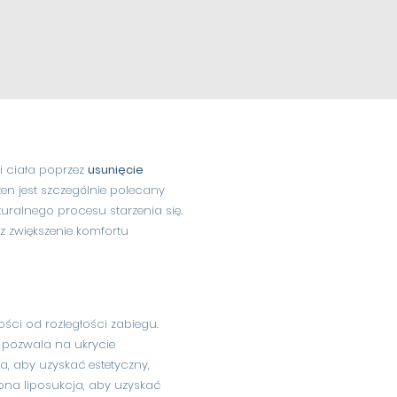
i ciała poprzez
usunięcie
ten jest szczególnie polecany
turalnego procesu starzenia się.
az zwiększenie komfortu
ści od rozległości zabiegu.
o pozwala na ukrycie
a, aby uzyskać estetyczny,
na liposukcja, aby uzyskać